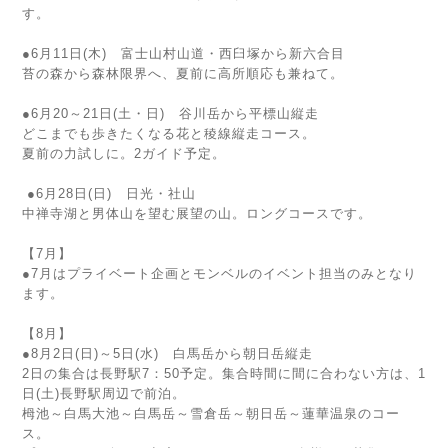
す。
●6月11日(木) 富士山村山道・西臼塚から新六合目
苔の森から森林限界へ、夏前に高所順応も兼ねて。
●6月20～21日(土・日) 谷川岳から平標山縦走
どこまでも歩きたくなる花と稜線縦走コース。
夏前の力試しに。2ガイド予定。
●6月28日(日) 日光・社山
中禅寺湖と男体山を望む展望の山。ロングコースです。
【7月】
●7月はプライベート企画とモンベルのイベント担当のみとなり
ます。
【8月】
●8月2日(日)～5日(水) 白馬岳から朝日岳縦走
2日の集合は長野駅7：50予定。集合時間に間に合わない方は、1
日(土)長野駅周辺で前泊。
栂池～白馬大池～白馬岳～雪倉岳～朝日岳～蓮華温泉のコー
ス。