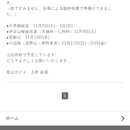
す。
（急ですみません、台風による臨時休業で準備ができまし
た。）
●大菩薩縦走 11月2日(土)～3日(日)
●伊豆山稜線歩道（天城峠～仁科峠）11月9日(土)
●荒船山 11月13日(水)
●小辺路（高野山～熊野本宮）11月17日(日)～22日(金)
上記内容で予定しています。
どうぞよろしくお願いいたします。
登山ガイド 上村 絵美
1
ホーム