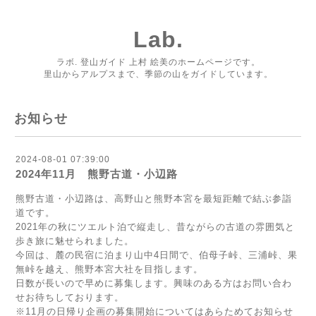
Lab.
ラボ. 登山ガイド 上村 絵美のホームページです。
里山からアルプスまで、季節の山をガイドしています。
お知らせ
2024-08-01 07:39:00
2024年11月 熊野古道・小辺路
熊野古道・小辺路は、高野山と熊野本宮を最短距離で結ぶ参詣
道です。
2021年の秋にツエルト泊で縦走し、昔ながらの古道の雰囲気と
歩き旅に魅せられました。
今回は、麓の民宿に泊まり山中4日間で、伯母子峠、三浦峠、果
無峠を越え、熊野本宮大社を目指します。
日数が長いので早めに募集します。興味のある方はお問い合わ
せお待ちしております。
※11月の日帰り企画の募集開始についてはあらためてお知らせ