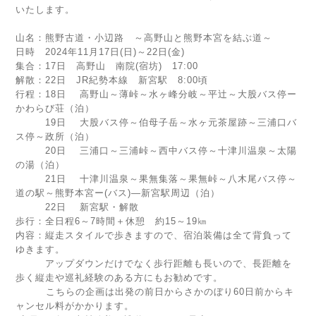
いたします。
山名：熊野古道・小辺路 ～高野山と熊野本宮を結ぶ道～
日時 2024年11月17日(日)～22日(金)
集合：17日 高野山 南院(宿坊) 17:00
解散：22日 JR紀勢本線 新宮駅 8:00頃
行程：18日 高野山～薄峠～水ヶ峰分岐～平辻～大股バス停ー
かわらび荘（泊）
19日 大股バス停～伯母子岳～水ヶ元茶屋跡～三浦口バ
ス停～政所（泊）
20日 三浦口～三浦峠～西中バス停～十津川温泉～太陽
の湯（泊）
21日 十津川温泉～果無集落～果無峠～八木尾バス停～
道の駅～熊野本宮ー(バス)―新宮駅周辺（泊）
22日 新宮駅・解散
歩行：全日程6～7時間＋休憩 約15～19㎞
内容：縦走スタイルで歩きますので、宿泊装備は全て背負って
ゆきます。
アップダウンだけでなく歩行距離も長いので、長距離を
歩く縦走や巡礼経験のある方にもお勧めです。
こちらの企画は出発の前日からさかのぼり60日前からキ
ャンセル料がかかります。