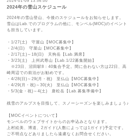
2024-01-09 13:56:00
2024年の雪山スケジュール
2024年の雪山登山、今後のスケジュールをお知らせします。
雪山はLab.でのプログラムの他に、モンベル(MOC)のイベント
も担当しています。
・1/27(土) 守屋山【MOC募集中】
・2/4(日) 守屋山【MOC募集中】
・2/17(土)～18(日) 天狗岳【Lab.満席】
・3/23(土) 上州武尊山【Lab.1/22募集開始】
※23日、沼田駅8：40集合予定。間に合わない方は22日、高
崎周辺での前泊がお勧めです。
・4/28(日)～29(月・祝) 至仏山【MOC募集中】
・4/29(月・祝)～30(火) 至仏山【MOC募集中】
・5/3(金・祝)～4(土) 唐松岳【Lab.募集準備中】
残雪のアルプスを目指して、スノーシーズンを楽しみましょう♪
【MOCイベントについて】
モンベルのウェブサイトからのお申込みとなります。
上村絵美、博道、2ガイド(人数によっては1ガイド)予定です。
ご不明点などありましたら遠慮なくお問合せください。