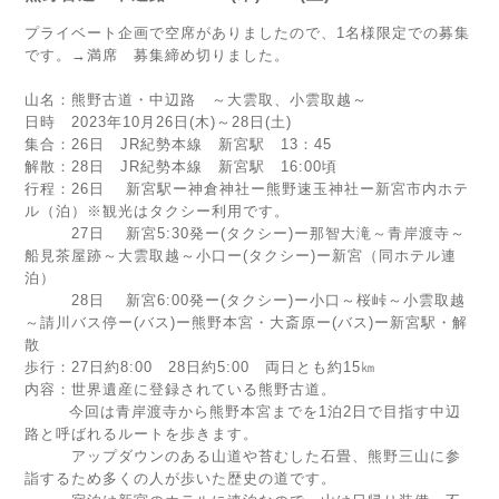
プライベート企画で空席がありましたので、1名様限定での募集
です。→満席 募集締め切りました。
山名：熊野古道・中辺路 ～大雲取、小雲取越～
日時 2023年10月26日(木)～28日(土)
集合：26日 JR紀勢本線 新宮駅 13：45
解散：28日 JR紀勢本線 新宮駅 16:00頃
行程：26日 新宮駅ー神倉神社ー熊野速玉神社ー新宮市内ホテ
ル（泊）※観光はタクシー利用です。
27日 新宮5:30発ー(タクシー)ー那智大滝～青岸渡寺～
船見茶屋跡～大雲取越～小口ー(タクシー)ー新宮（同ホテル連
泊）
28日 新宮6:00発ー(タクシー)ー小口～桜峠～小雲取越
～請川バス停ー(バス)ー熊野本宮・大斎原ー(バス)ー新宮駅・解
散
歩行：27日約8:00 28日約5:00 両日とも約15㎞
内容：世界遺産に登録されている熊野古道。
今回は青岸渡寺から熊野本宮までを1泊2日で目指す中辺
路と呼ばれるルートを歩きます。
アップダウンのある山道や苔むした石畳、熊野三山に参
詣するため多くの人が歩いた歴史の道です。