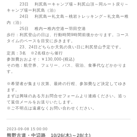
23日 利尻島ーキャンプ場～利尻山頂～同ルート戻り～
キャンプ場ー利尻島（泊）
24日 利尻島ー礼文島～桃岩トレッキング～礼文島ー稚
内（泊）
25日 稚内ー稚内空港ー羽田空港
歩行：利尻登山の日は、行動時間9時間前後かかります。コース
タイムのペースを目安に歩きます。
23、24日どちらか天気の良い日に利尻登山予定です。
定員：3名 ※2名様から催行
参加費おおよそ：￥130,000-(税込)
その他：航空券、フェリー、バス、宿泊、食事代などかかりま
す。
※希望者が集まり次第、最終の行程、参加費など決定してゆき
ます。
まずは興味のある方お問合せフォームより連絡ください。追っ
て返信メールをお送りいたします。
※ご不明点は遠慮なくお問い合わせください。
2023-09-08 15:00:00
熊野古道・中辺路 10/26(木)～28(土)