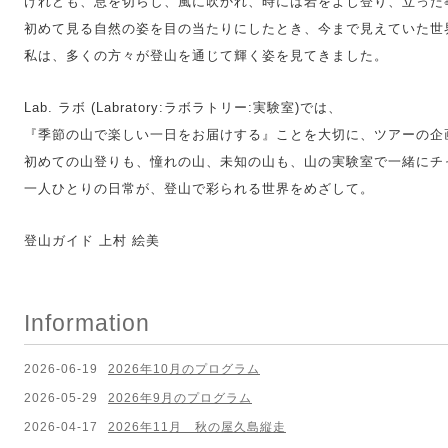
けれども、息を切らし、風に吹かれ、時には岩をよじ登り、立った
初めて見る自然の姿を目の当たりにしたとき、今まで見えていた世
私は、多くの方々が登山を通じて輝く姿を見てきました。
Lab. ラボ (Labratory:
ラボラトリー:
実験室)では、
『季節の山で楽しい一日をお届けする』ことを大切に、
ツアーの企
初めての山登りも、憧れの山、未知の山も、山の実験室で一緒にチ
一人ひとりの日常が、
登山で彩られる世界をめざして。
登山ガイド 上村 絵美
Information
2026-06-19
2026年10月のプログラム
2026-05-29
2026年9月のプログラム
2026-04-17
2026年11月 秋の屋久島縦走